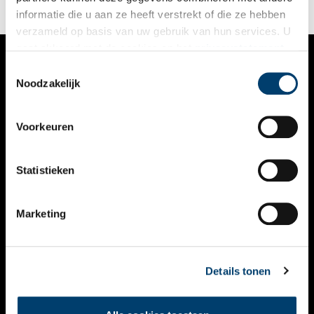
koopmansfamilie.
informatie die u aan ze heeft verstrekt of die ze hebben
verzameld op basis van uw gebruik van hun services. U
gaat akkoord met de cookies en het
privacystatement
als u onze website blijft gebruiken.
Toestemmingsselectie
VERHALEN
Noodzakelijk
NIEUWS
Voorkeuren
KALENDER
THEMA’S
Statistieken
ACTIVITEITEN
Marketing
VIDEO’S
OVER ONS
Details tonen
CONTACT