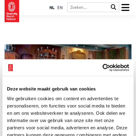
NL
EN
Deze website maakt gebruik van cookies
Het papieren rijk van Honig en Breet
We gebruiken cookies om content en advertenties te
De Zaanse Schans is voor de gemiddelde Noord-Hollander
geen onbekend terrein meer. Ook bezoekers van ver over de
personaliseren, om functies voor social media te bieden
Nederlandse grenzen bezoeken in grote getale deze Windmill-
en om ons websiteverkeer te analyseren. Ook delen we
village near Amsterdam. Maar heb je de Zaanse Schans al vanaf
informatie over uw gebruik van onze site met onze
de andere kant leren kennen? In het Honig Breethuis, een van
de houten huizen aan de andere kant van de Zaan, leer je de
partners voor social media, adverteren en analyse. Deze
Zaanstreek kennen vanuit de ogen van een rijke Zaanse
partners kunnen deze gegevens combineren met andere