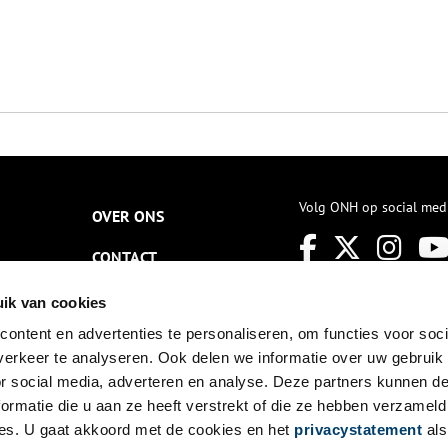
Volg ONH op social med
OVER ONS
CONTACT
NIEUWSBRIEF
ik van cookies
ontent en advertenties te personaliseren, om functies voor soci
DISCLAIMER
erkeer te analyseren. Ook delen we informatie over uw gebruik
PRIVACY
or social media, adverteren en analyse. Deze partners kunnen 
ormatie die u aan ze heeft verstrekt of die ze hebben verzameld
TOEGANKELIJKHEID
es. U gaat akkoord met de cookies en het
privacystatement
als