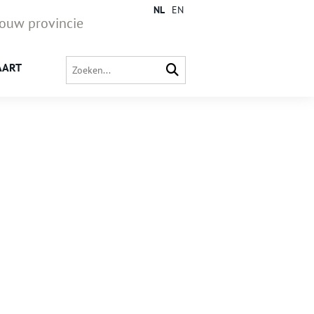
NL
EN
jouw provincie
AART