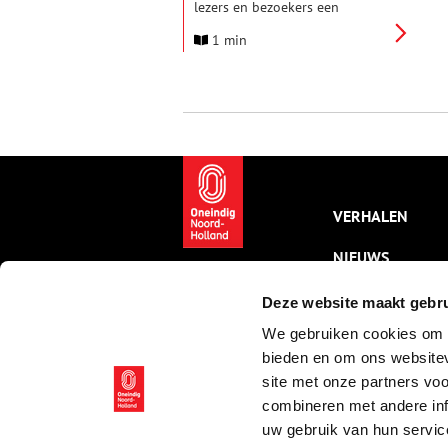
lezers en bezoekers een
gelukkig nieuwjaar! 2024
1 min
beginnen we met een vliegende
start: onze nieuwe homepage is
in de lucht! De afgelopen
maanden heeft het ONH-team
hard gewerkt om een frisse en
interactieve homepage voor
jullie samen te stellen.
Benieuwd geworden? Neem dan
snel een kijkje!
VERHALEN
NIEUWS
KALENDER
Deze website maakt gebru
We gebruiken cookies om c
THEMA’S
bieden en om ons websitev
ACTIVITEITEN
site met onze partners vo
combineren met andere inf
VIDEO’S
uw gebruik van hun servic