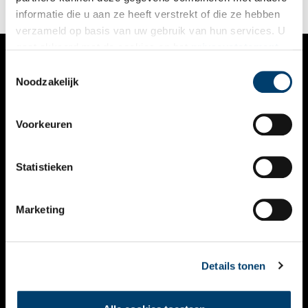
informatie die u aan ze heeft verstrekt of die ze hebben
verzameld op basis van uw gebruik van hun services. U
gaat akkoord met de cookies en het
privacystatement
als u onze website blijft gebruiken.
Toestemmingsselectie
VERHALEN
Noodzakelijk
NIEUWS
Voorkeuren
KALENDER
THEMA’S
Statistieken
ACTIVITEITEN
Marketing
VIDEO’S
OVER ONS
Details tonen
CONTACT