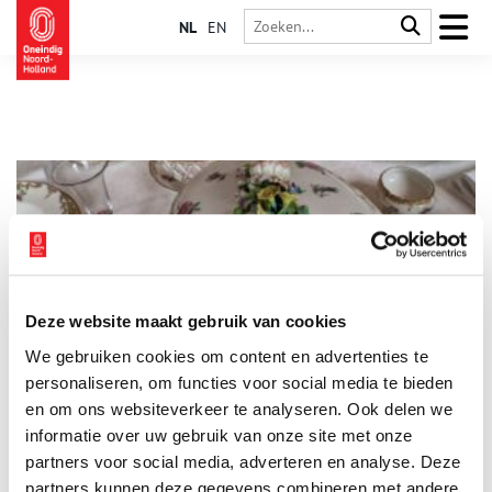
NL
EN
Deze website maakt gebruik van cookies
Het ‘Witte Goud’ van kasteel Sypesteyn
We gebruiken cookies om content en advertenties te
Kasteel Sypesteyn herbergt een breekbare schat: een grote
verzameling Loosdrechts porselein uit de achttiende eeuw.
personaliseren, om functies voor social media te bieden
Jonkheer Henri van Sypesteyn was niet alleen één van de
en om ons websiteverkeer te analyseren. Ook delen we
eerste verzamelaars van het oudhollandse serviesgoed, maar
informatie over uw gebruik van onze site met onze
deed ook onderzoek naar dit ‘witte goud’ van de Gooi- en
Vechtstreek.
partners voor social media, adverteren en analyse. Deze
partners kunnen deze gegevens combineren met andere