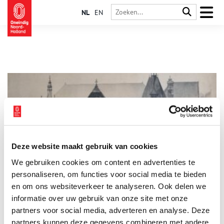
NL
EN
Deze website maakt gebruik van cookies
Brongebouw: Opkomst en ondergang van een Haarlems
We gebruiken cookies om content en advertenties te
kuuroord
personaliseren, om functies voor social media te bieden
Van 31 januari tot en met 27 april 2025 is Brongebouw –
Opkomst en ondergang van een Haarlems kuuroord te zien in
en om ons websiteverkeer te analyseren. Ook delen we
Verwey Museum Haarlem. Deze kleine, maar bijzondere
informatie over uw gebruik van onze site met onze
tentoonstelling vertelt het verhaal van het Brongebouw en de
2 min
partners voor social media, adverteren en analyse. Deze
Hollandia Bron. Eind negentiende eeuw koesterde Haarlem
grootse ambities om een kuuroord op te richten met het
partners kunnen deze gegevens combineren met andere