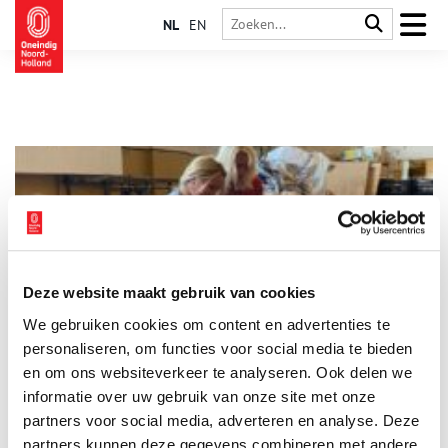
NL
EN
Deze website maakt gebruik van cookies
De rijke bagger van de Wilhelminasluis
We gebruiken cookies om content en advertenties te
In het oude centrum van Zaandam is in maart 2020 de
Wilhelminasluis uitgebaggerd en vergroot. Het
personaliseren, om functies voor social media te bieden
onderzoeksbureau Hollandia Archeologen kreeg van de
en om ons websiteverkeer te analyseren. Ook delen we
Provincie Noord-Holland de opdracht om het archeologisch
informatie over uw gebruik van onze site met onze
onderzoek hierbij uit te voeren. De gemeente Zaanstad schreef
het Programma van Eisen waaraan het onderzoek moest
partners voor social media, adverteren en analyse. Deze
voldoen, begeleidde de werkzaamheden, sorteerde de
partners kunnen deze gegevens combineren met andere