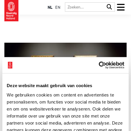
NL
EN
Deze website maakt gebruik van cookies
Picasso in Noord-Holland
We gebruiken cookies om content en advertenties te
In de zomer van 1905 verruilt de jonge Pablo Picasso zijn
atelier in Parijs voor het Noord-Hollandse platteland, waar hij
personaliseren, om functies voor social media te bieden
de voor hem exotische kaasmarkt, molens en boerenmeisjes in
en om ons websiteverkeer te analyseren. Ook delen we
schetsboeken vastlegt. In de zomer van 2016 – 111 jaar later –
informatie over uw gebruik van onze site met onze
worden de gevierde schilderijen ‘La belle Hollandaise’ uit
Australië en ‘Les trois Hollandaises’ uit Parijs herenigd in de
partners voor social media, adverteren en analyse. Deze
focustentoonstelling ‘Picasso in Holland’ in het Stedelijk
partners kunnen deze gegevens combineren met andere