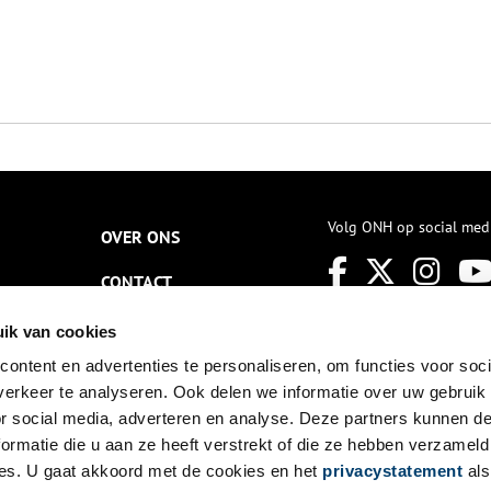
Volg ONH op social med
OVER ONS
CONTACT
NIEUWSBRIEF
ik van cookies
ontent en advertenties te personaliseren, om functies voor soci
DISCLAIMER
erkeer te analyseren. Ook delen we informatie over uw gebruik
PRIVACY
or social media, adverteren en analyse. Deze partners kunnen 
ormatie die u aan ze heeft verstrekt of die ze hebben verzameld
TOEGANKELIJKHEID
es. U gaat akkoord met de cookies en het
privacystatement
als