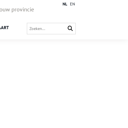
NL
EN
jouw provincie
AART