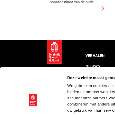
noordoostkant van de oude
stad. Het water van de Where
liep hier tot 1965 rechtdoor tot
in de Beemsterringvaart en
loopt nu om het centrum heen.
Honderden jaren was dit
riviertje de levensader van de
stad. Nu raast hier het verkeer
over de Gedempte Where.
VERHALEN
NIEUWS
KALENDER
Deze website maakt gebru
We gebruiken cookies om c
THEMA’S
bieden en om ons websitev
ACTIVITEITEN
site met onze partners vo
combineren met andere inf
VIDEO’S
uw gebruik van hun servic