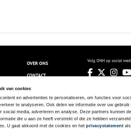
Volg ONH op social med
OVER ONS
CONTACT
NIEUWSBRIEF
ik van cookies
ontent en advertenties te personaliseren, om functies voor soci
DISCLAIMER
erkeer te analyseren. Ook delen we informatie over uw gebruik
PRIVACY
or social media, adverteren en analyse. Deze partners kunnen 
ormatie die u aan ze heeft verstrekt of die ze hebben verzameld
TOEGANKELIJKHEID
es. U gaat akkoord met de cookies en het
privacystatement
als