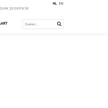
NL
EN
jouw provincie
AART