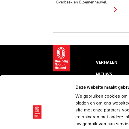
Overbeek en Bloemenheuvel,
ligt de villa Buytentwist. Verder
naar achteren ligt het
gelijknamige volkstuincomplex.
Ze zijn met elkaar verbonden
door de geschiedenis van het
terrein als blekerij en
buitenplaats. De geschiedenis
ervan gaat terug tot de vroege
zeventiende eeuw.
VERHALEN
NIEUWS
KALENDER
Deze website maakt gebru
We gebruiken cookies om c
THEMA’S
bieden en om ons websitev
ACTIVITEITEN
site met onze partners vo
combineren met andere inf
VIDEO’S
uw gebruik van hun servic