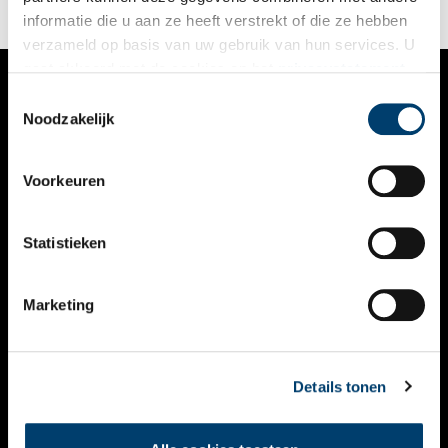
informatie die u aan ze heeft verstrekt of die ze hebben
verzameld op basis van uw gebruik van hun services. U
gaat akkoord met de cookies en het
privacystatement
als u onze website blijft gebruiken.
Toestemmingsselectie
VERHALEN
Noodzakelijk
NIEUWS
Voorkeuren
KALENDER
THEMA’S
Statistieken
ACTIVITEITEN
Marketing
VIDEO’S
OVER ONS
Details tonen
CONTACT