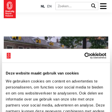
NL
EN
Deze website maakt gebruik van cookies
Het Hofje van Staats en de Haarlemse textielindustrie
We gebruiken cookies om content en advertenties te
In de Haarlemse textielindustrie viel in de zeventiende eeuw
veel geld te verdienen. Koopman IJsbrand Staats bouwde een
personaliseren, om functies voor social media te bieden
enorm vermogen op met de handel in stoffen en garen.
en om ons websiteverkeer te analyseren. Ook delen we
Hiermee kon hij in 1730 een hofje voor oudere vrouwen
informatie over uw gebruik van onze site met onze
stichten aan de Jansweg.
partners voor social media, adverteren en analyse. Deze
partners kunnen deze gegevens combineren met andere