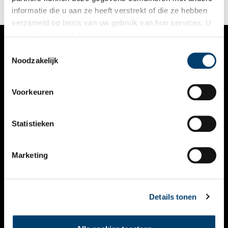
gebeurd waar dit rolpaard ooit bij hoorde?
informatie die u aan ze heeft verstrekt of die ze hebben
verzameld op basis van uw gebruik van hun services. U
gaat akkoord met de cookies en het
privacystatement
als u onze website blijft gebruiken.
Toestemmingsselectie
VERHALEN
Noodzakelijk
NIEUWS
Voorkeuren
KALENDER
THEMA’S
Statistieken
ACTIVITEITEN
Marketing
VIDEO’S
OVER ONS
Details tonen
CONTACT