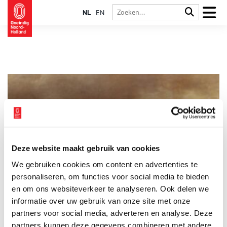
NL
EN
Deze website maakt gebruik van cookies
Onderstel kanon onthult sporen van scheepsramp
We gebruiken cookies om content en advertenties te
Op het strand van Texel spoelen geregeld bijzondere vondsten
aan. Zo werd in de eerste dagen van 2024 bij Paal 11 een
personaliseren, om functies voor social media te bieden
groot stuk hout met een wel heel opvallende vorm ontdekt.
en om ons websiteverkeer te analyseren. Ook delen we
Aan één zijde van het hout waren duidelijk uitgesneden
informatie over uw gebruik van onze site met onze
trappen zichtbaar, die uitnodigden tot verder onderzoek. Het
bleek te gaan om een gedeelte van een ‘rolpaard’: een houten
partners voor social media, adverteren en analyse. Deze
onderstel van een scheepskanon. Wat was er met het schip
partners kunnen deze gegevens combineren met andere