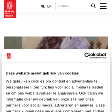
NL
EN
Deze website maakt gebruik van cookies
George Hitchcock en de Egmondse School
We gebruiken cookies om content en advertenties te
In 1884 bezocht de beroemde Oostenrijkse keizerin Sissi de
bollenstreek rond Egmond aan den Hoef. Niet om de velden
personaliseren, om functies voor social media te bieden
vol tulpen en andere bloemen te aanschouwen, maar om een
en om ons websiteverkeer te analyseren. Ook delen we
schilderij van dit typisch Hollandse beeld te kopen. De
informatie over uw gebruik van onze site met onze
gelukkige kunstschilder van wie Sissi het schilderij kocht, was
de Amerikaan George Hitchcock.
partners voor social media, adverteren en analyse. Deze
partners kunnen deze gegevens combineren met andere