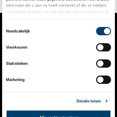
informatie die u aan ze heeft verstrekt of die ze hebben
verzameld op basis van uw gebruik van hun services. U
gaat akkoord met de cookies en het
privacystatement
als u onze website blijft gebruiken.
Toestemmingsselectie
VERHALEN
Noodzakelijk
NIEUWS
Voorkeuren
KALENDER
THEMA’S
Statistieken
ACTIVITEITEN
Marketing
VIDEO’S
OVER ONS
Details tonen
CONTACT