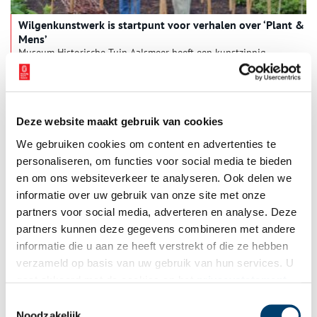
Wilgenkunstwerk is startpunt voor verhalen over ‘Plant &
Mens’
Museum Historische Tuin Aalsmeer heeft een kunstzinnig
wilgenobject geplaatst als bijdrage aan het themajaar Plant &
Mens van de Nederlandse Vereniging van Botanische Tuinen
(NVBT). Het project benadrukt de veelzijdige relatie tussen
2 min
mens en plant, met de wilg als symbool van deze
verwevenheid.
Deze website maakt gebruik van cookies
We gebruiken cookies om content en advertenties te
personaliseren, om functies voor social media te bieden
en om ons websiteverkeer te analyseren. Ook delen we
informatie over uw gebruik van onze site met onze
partners voor social media, adverteren en analyse. Deze
partners kunnen deze gegevens combineren met andere
Hortensiapracht in de Historische Tuin Aalsmeer
informatie die u aan ze heeft verstrekt of die ze hebben
Liefhebbers van hortensia’s kunnen momenteel hun hart
verzameld op basis van uw gebruik van hun services. U
ophalen in de Historische Tuin in Aalsmeer. In het
gaat akkoord met de cookies en het
privacystatement
tuinbouwmuseum staan vanwege het Jaar van de Hortensia
ongeveer 200 verschillende soorten tuinhortensia in bloei en
als u onze website blijft gebruiken.
Toestemmingsselectie
1 min
dat is een prachtig, kleurrijk gezicht.
Noodzakelijk