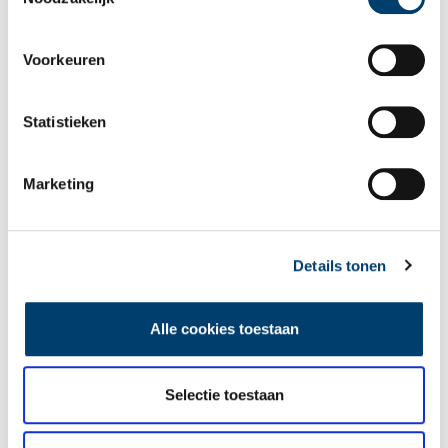
Voorkeuren
Statistieken
Marketing
Insecten in beeld in museum Historische Tuin Aalsmeer
Bessenschildwants, goudwesp, weidebeekjuffer,
koninginnenpage… in de Historische Tuin kom je deze beestjes
momenteel allemaal tegen. Het museum in Aalsmeer houdt
Details tonen
deze maanden een tentoonstelling met grote foto’s van
1 min
fascinerende insecten. Ook kunnen bezoekers meedoen aan
een fotowedstrijd.
Alle cookies toestaan
Selectie toestaan