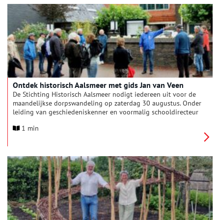
Ontdek historisch Aalsmeer met gids Jan van Veen
De Stichting Historisch Aalsmeer nodigt iedereen uit voor de
maandelijkse dorpswandeling op zaterdag 30 augustus. Onder
leiding van geschiedeniskenner en voormalig schooldirecteur
Jan van Veen maakt u een boeiende ontdekkingstocht door
1 min
Aalsmeer-Centrum. Tijdens deze wandeling deelt de gids zijn
passie voor historie en vertelt hij verrassende verhalen over
monumenten en markante plekken in het oude dorp.