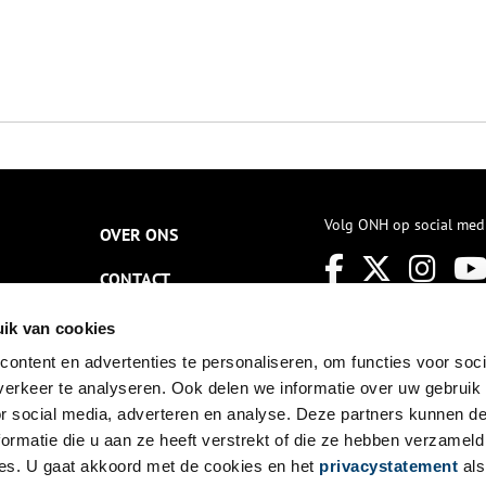
Volg ONH op social med
OVER ONS
CONTACT
NIEUWSBRIEF
ik van cookies
ontent en advertenties te personaliseren, om functies voor soci
DISCLAIMER
erkeer te analyseren. Ook delen we informatie over uw gebruik
PRIVACY
or social media, adverteren en analyse. Deze partners kunnen 
ormatie die u aan ze heeft verstrekt of die ze hebben verzameld
TOEGANKELIJKHEID
es. U gaat akkoord met de cookies en het
privacystatement
als