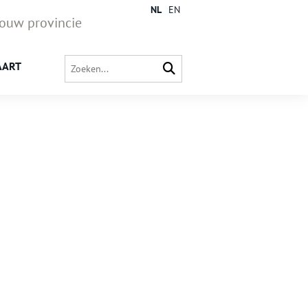
NL
EN
jouw provincie
AART