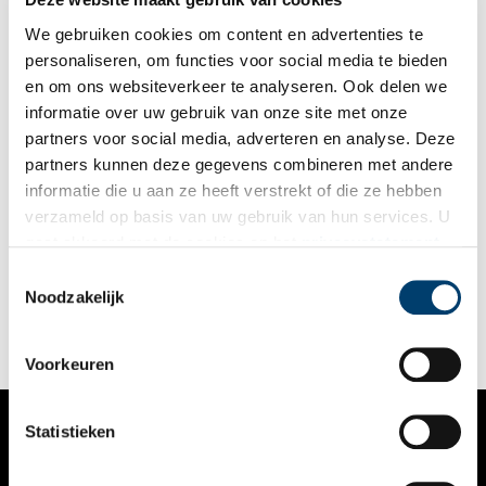
We gebruiken cookies om content en advertenties te
personaliseren, om functies voor social media te bieden
en om ons websiteverkeer te analyseren. Ook delen we
informatie over uw gebruik van onze site met onze
partners voor social media, adverteren en analyse. Deze
partners kunnen deze gegevens combineren met andere
Tentoonstelling over Tweede Wereldoorlog in
informatie die u aan ze heeft verstrekt of die ze hebben
Lindenhoeve
verzameld op basis van uw gebruik van hun services. U
De Historische Kring Laren heeft in samenwerking met Robin
gaat akkoord met de cookies en het
privacystatement
Gouwswaard, voorzitter van de Stichting Hilversum in de
als u onze website blijft gebruiken.
Oorlog, een tentoonstelling over de Tweede Wereldoorlog
Toestemmingsselectie
samengesteld met voorwerpen en documenten uit Laren en
Noodzakelijk
1 min
Hilversum. Ook het Verzetsmuseum Amsterdam heeft uit zijn
archief desgevraagd documenten gestuurd. Te zien is een
gedeelte uit het archief van Cok de Graaff.
Voorkeuren
Statistieken
VERHALEN