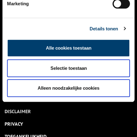
NIEUWS
Marketing
KALENDER
THEMA’S
Details tonen
ACTIVITEITEN
Alle cookies toestaan
VIDEO’S
Selectie toestaan
OVER ONS
CONTACT
Alleen noodzakelijke cookies
NIEUWSBRIEF
DISCLAIMER
PRIVACY
TOEGANKELIJKHEID