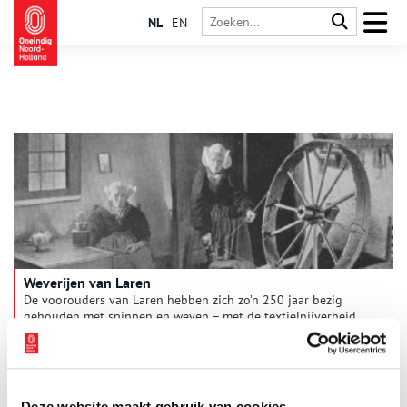
NL
EN
Weverijen van Laren
De voorouders van Laren hebben zich zo’n 250 jaar bezig
gehouden met spinnen en weven – met de textielnijverheid.
Weven begon in Laren in het verleden als thuisarbeid en later
werd er fabrieksmatig gewerkt. Eeuwenlang heeft een groot
1 min
deel van de bevolking van Laren “om den brode” gesponnen
en geweven.
Deze website maakt gebruik van cookies