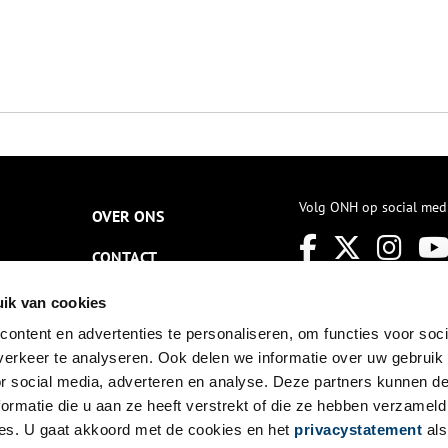
Volg ONH op social med
OVER ONS
CONTACT
NIEUWSBRIEF
ik van cookies
ontent en advertenties te personaliseren, om functies voor soci
DISCLAIMER
erkeer te analyseren. Ook delen we informatie over uw gebruik
PRIVACY
or social media, adverteren en analyse. Deze partners kunnen 
ormatie die u aan ze heeft verstrekt of die ze hebben verzameld
TOEGANKELIJKHEID
es. U gaat akkoord met de cookies en het
privacystatement
als