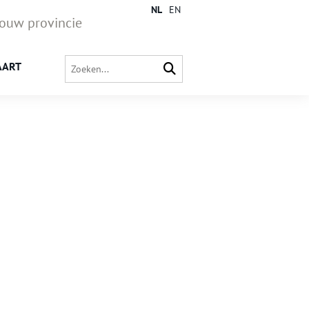
NL
EN
jouw provincie
AART