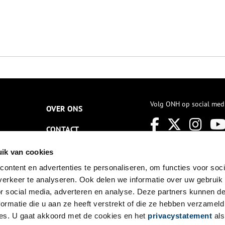
Volg ONH op social med
OVER ONS
CONTACT
NIEUWSBRIEF
ik van cookies
ontent en advertenties te personaliseren, om functies voor soci
DISCLAIMER
erkeer te analyseren. Ook delen we informatie over uw gebruik
PRIVACY
or social media, adverteren en analyse. Deze partners kunnen 
ormatie die u aan ze heeft verstrekt of die ze hebben verzameld
TOEGANKELIJKHEID
es. U gaat akkoord met de cookies en het
privacystatement
als