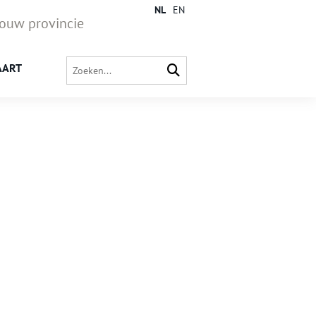
NL
EN
jouw provincie
AART