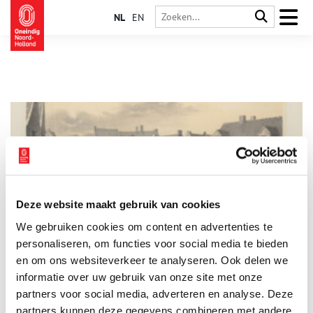
NL
EN
Deze website maakt gebruik van cookies
Een keer per jaar eens écht uit de band springen!
We gebruiken cookies om content en advertenties te
‘Kermis, kermis moet er zijn, of wij slaan alles kort en klein’
schreeuwden protesterende kermissympathisanten in 1876. Op
personaliseren, om functies voor social media te bieden
de Amsterdamse straten was er een waar kermisoproer gaande.
en om ons websiteverkeer te analyseren. Ook delen we
Het oproer was het gevolg van het besluit van de gemeente de
informatie over uw gebruik van onze site met onze
kermis af te schaffen.
partners voor social media, adverteren en analyse. Deze
partners kunnen deze gegevens combineren met andere