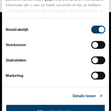
informatie die u aan ze heeft verstrekt of die ze hebben
verzameld op basis van uw gebruik van hun services. U
gaat akkoord met de cookies en het
privacystatement
als u onze website blijft gebruiken.
Toestemmingsselectie
VERHALEN
Noodzakelijk
NIEUWS
Voorkeuren
KALENDER
THEMA’S
Statistieken
ACTIVITEITEN
Marketing
VIDEO’S
OVER ONS
Details tonen
CONTACT