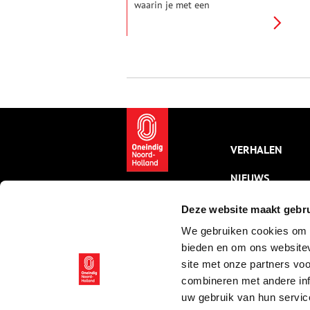
waarin je met een
verkoudheidje al ten dode
opgeschreven was, heeft het
goed mis. Middeleeuwers
hadden zo hun eigen ideeën
over gezondheid, ziekte en
genezing. Ze dichtten
geneeskrachtige eigenschappen
toe aan kruiden, parfums en
aderlatingen, maar kenden ook
al ‘moderne’ maatregelen zoals
quarantaine.
VERHALEN
NIEUWS
KALENDER
Deze website maakt gebru
We gebruiken cookies om c
THEMA’S
bieden en om ons websitev
ACTIVITEITEN
site met onze partners vo
combineren met andere inf
VIDEO’S
uw gebruik van hun servic