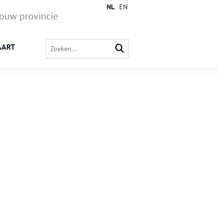
NL
EN
jouw provincie
AART