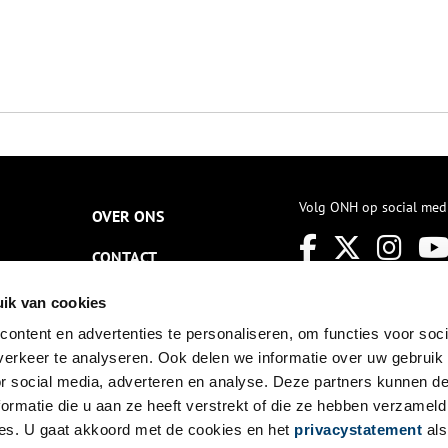
Volg ONH op social med
OVER ONS
CONTACT
NIEUWSBRIEF
ik van cookies
ontent en advertenties te personaliseren, om functies voor soci
DISCLAIMER
erkeer te analyseren. Ook delen we informatie over uw gebruik
PRIVACY
or social media, adverteren en analyse. Deze partners kunnen 
ormatie die u aan ze heeft verstrekt of die ze hebben verzameld
TOEGANKELIJKHEID
es. U gaat akkoord met de cookies en het
privacystatement
als