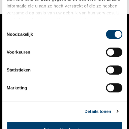
collectie.
informatie die u aan ze heeft verstrekt of die ze hebben
verzameld op basis van uw gebruik van hun services. U
gaat akkoord met de cookies en het
privacystatement
als u onze website blijft gebruiken.
Toestemmingsselectie
VERHALEN
Noodzakelijk
NIEUWS
Voorkeuren
KALENDER
THEMA’S
Statistieken
ACTIVITEITEN
Marketing
VIDEO’S
OVER ONS
Details tonen
CONTACT