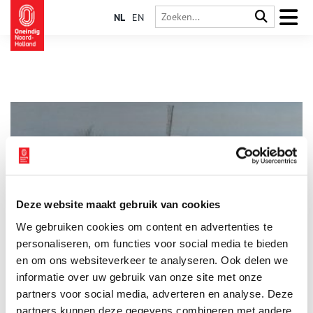
NL
EN
Deze website maakt gebruik van cookies
Molen de Viaan
We gebruiken cookies om content en advertenties te
Het werk van de in 1952 te Wormerveer geboren Jan
Groenhart is heel geliefd. Het door en door Noord-Hollandse
personaliseren, om functies voor social media te bieden
karakter heeft daar veel mee te maken. Deze aquarel uit 1985
en om ons websiteverkeer te analyseren. Ook delen we
van de Viaanse molen van de Bergermeer bij Alkmaar vormt
informatie over uw gebruik van onze site met onze
een mooi voorbeeld van Groenharts gevoel voor het
landschap. Hoogheemraadschap Hollands Noorderkwartier
partners voor social media, adverteren en analyse. Deze
heeft een hele serie molenaquarellen van Groenhart in de
partners kunnen deze gegevens combineren met andere