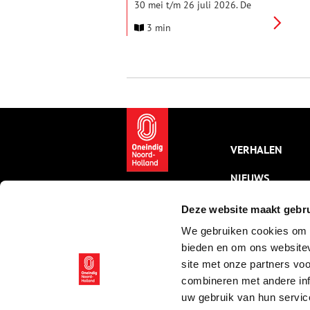
30 mei t/m 26 juli 2026. De
cartoons van Zandvoorter Hans
3 min
van Pelt en de illustraties van
Henriët van Roosmalen.
VERHALEN
NIEUWS
KALENDER
Deze website maakt gebru
We gebruiken cookies om c
THEMA’S
bieden en om ons websitev
ACTIVITEITEN
site met onze partners vo
combineren met andere inf
VIDEO’S
uw gebruik van hun servic