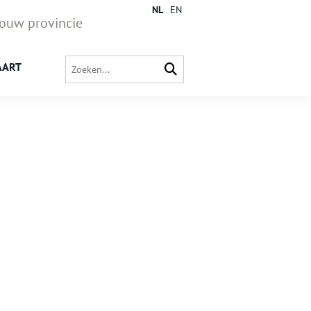
NL
EN
jouw provincie
AART