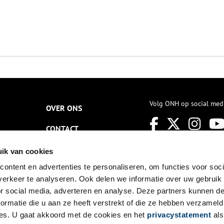
Volg ONH op social med
OVER ONS
CONTACT
NIEUWSBRIEF
ik van cookies
ontent en advertenties te personaliseren, om functies voor soci
DISCLAIMER
erkeer te analyseren. Ook delen we informatie over uw gebruik
PRIVACY
or social media, adverteren en analyse. Deze partners kunnen 
ormatie die u aan ze heeft verstrekt of die ze hebben verzameld
TOEGANKELIJKHEID
es. U gaat akkoord met de cookies en het
privacystatement
als