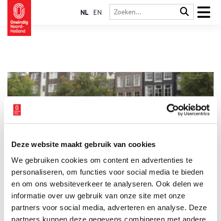
NL
EN
Deze website maakt gebruik van cookies
Een boot vol poezen
We gebruiken cookies om content en advertenties te
Het begon meer dan vijftig jaar geleden met één moederpoes
en haar kittens. In 1966 vond Henriëtte van Weelde de poezen
personaliseren, om functies voor social media te bieden
naast een boom tegenover haar woning aan de Herengracht.
en om ons websiteverkeer te analyseren. Ook delen we
Ze besloot de beestjes een thuis te geven en al gauw volgden
informatie over uw gebruik van onze site met onze
er meer. Haar eerste opvangsinspanningen zijn ondertussen
uitgegroeid tot dierenasiel De Poezenboot, een begrip in
partners voor social media, adverteren en analyse. Deze
Amsterdam.
partners kunnen deze gegevens combineren met andere