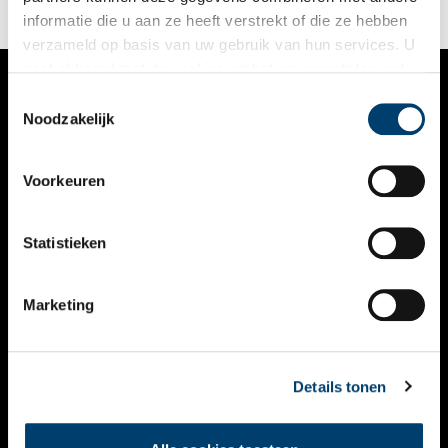
informatie die u aan ze heeft verstrekt of die ze hebben
verzameld op basis van uw gebruik van hun services. U
gaat akkoord met de cookies en het
privacystatement
als u onze website blijft gebruiken.
Toestemmingsselectie
VERHALEN
Noodzakelijk
NIEUWS
Voorkeuren
KALENDER
THEMA’S
Statistieken
ACTIVITEITEN
Marketing
VIDEO’S
OVER ONS
Details tonen
CONTACT