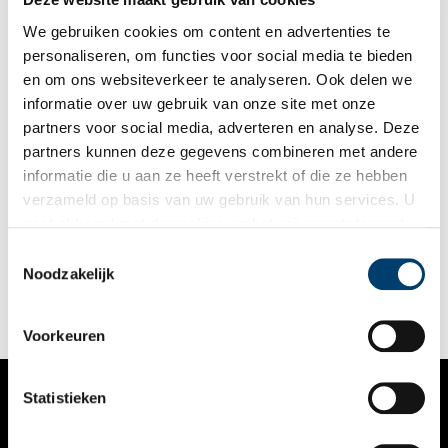
We gebruiken cookies om content en advertenties te
personaliseren, om functies voor social media te bieden
en om ons websiteverkeer te analyseren. Ook delen we
informatie over uw gebruik van onze site met onze
partners voor social media, adverteren en analyse. Deze
partners kunnen deze gegevens combineren met andere
Hoe het Spaarndammerplantsoen wereldwijde roem
informatie die u aan ze heeft verstrekt of die ze hebben
vergaarde
verzameld op basis van uw gebruik van hun services. U
Arbeiderspaleizen werden ze genoemd, de sierlijke en
gaat akkoord met de cookies en het
privacystatement
kleurrijke woonblokken die architect en kunstenaar Michel de
als u onze website blijft gebruiken.
Klerk (1884-1923) ontwierp voor het Amsterdamse
Toestemmingsselectie
Spaarndammerplantsoen (Het Schip) en De Dageraad in De
Noodzakelijk
Pijp.
Voorkeuren
Statistieken
VERHALEN