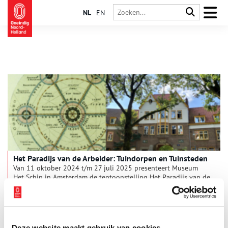
NL
EN
Het Paradijs van de Arbeider: Tuindorpen en Tuinsteden
Van 11 oktober 2024 t/m 27 juli 2025 presenteert Museum
Het Schip in Amsterdam de tentoonstelling Het Paradijs van de
Arbeider: Tuindorpen en Tuinsteden. Met een kleurrijke
verzameling films, tekeningen en objecten biedt de
3 min
tentoonstelling een internationaal perspectief op de impact
van groene stadsplanning, en op de kunstzinnige en
architecturale pracht die de tuinstadbeweging voortbracht.
Deze website maakt gebruik van cookies