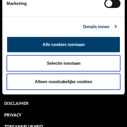
NIEUWS
Marketing
KALENDER
THEMA’S
Details tonen
ACTIVITEITEN
Alle cookies toestaan
VIDEO’S
Selectie toestaan
OVER ONS
CONTACT
Alleen noodzakelijke cookies
NIEUWSBRIEF
DISCLAIMER
PRIVACY
TOEGANKELIJKHEID