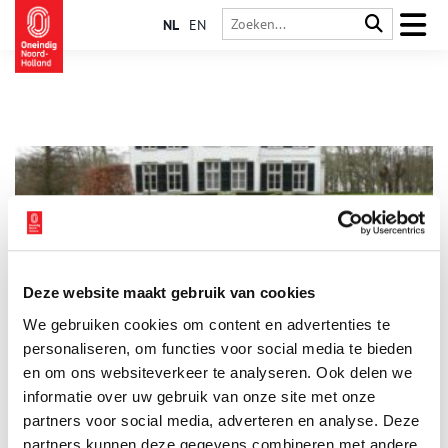
NL
EN
Deze website maakt gebruik van cookies
Buitenplaats Het Oude Hof in Bergen
We gebruiken cookies om content en advertenties te
De buitenplaats heeft deel uitgemaakt van de Heerlijkheid
Bergen die in 1642 door Anthonis Studler van Zurck is
personaliseren, om functies voor social media te bieden
gekocht en die in de 19e eeuw in handen kwam van de familie
en om ons websiteverkeer te analyseren. Ook delen we
Van Reenen. De Van Reenens hebben grote invloed gehad op
informatie over uw gebruik van onze site met onze
de ontwikkeling van Bergen door onder andere de stichting
van de badplaats Bergen aan Zee en de ontwikkeling van
partners voor social media, adverteren en analyse. Deze
villawijk ‘Van Reenenpark’. De huidige eigenaar van de
partners kunnen deze gegevens combineren met andere