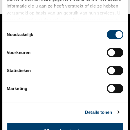
reiken veel verder dan het kleine Nederland.
informatie die u aan ze heeft verstrekt of die ze hebben
verzameld op basis van uw gebruik van hun services. U
gaat akkoord met de cookies en het
privacystatement
als u onze website blijft gebruiken.
Toestemmingsselectie
VERHALEN
Noodzakelijk
NIEUWS
Voorkeuren
KALENDER
THEMA’S
Statistieken
ACTIVITEITEN
Marketing
VIDEO’S
OVER ONS
Details tonen
CONTACT