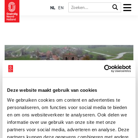
NL
EN
Deze website maakt gebruik van cookies
Het reuzenschip en de stompe torens van de Zuiderzee
We gebruiken cookies om content en advertenties te
Er zijn verhalen die zo wonderlijk zijn dat niemand ze echt
gelooft, maar die toch eeuwenlang worden doorverteld. Een
personaliseren, om functies voor social media te bieden
van die verhalen is dat van het schip van Ternuten, beter
en om ons websiteverkeer te analyseren. Ook delen we
bekend als ‘De Almacht’. Een schip zó onvoorstelbaar groot, dat
informatie over uw gebruik van onze site met onze
het de grenzen van de zee, de logica en de fantasie tartte. Het
verhaal werd in 1940 opgetekend door de Groningse
partners voor social media, adverteren en analyse. Deze
volkskundige Kornelis ter Laan (1871-1963), maar zijn wortels
partners kunnen deze gegevens combineren met andere