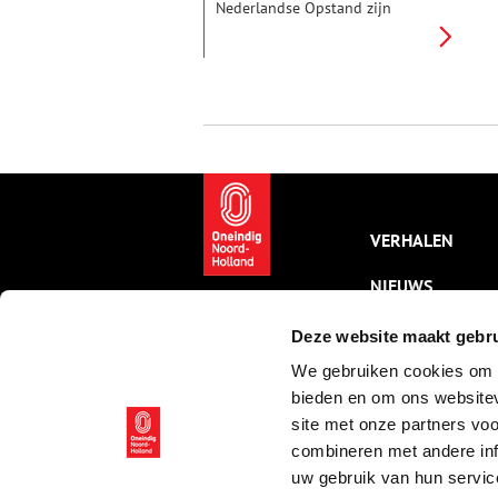
Nederlandse Opstand zijn
voorbij als Cornelis Cornelisz.
van Uitgeest, ook wel Krelis
Lootjes genoemd, de
houtzaagmolen uitvindt.
VERHALEN
NIEUWS
KALENDER
Deze website maakt gebru
We gebruiken cookies om c
THEMA’S
bieden en om ons websitev
ACTIVITEITEN
site met onze partners vo
combineren met andere inf
VIDEO’S
uw gebruik van hun servic