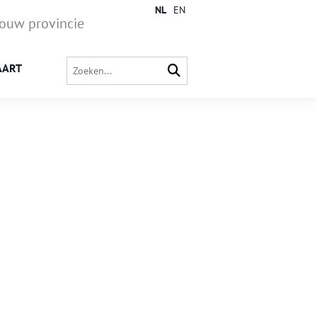
NL
EN
jouw provincie
AART