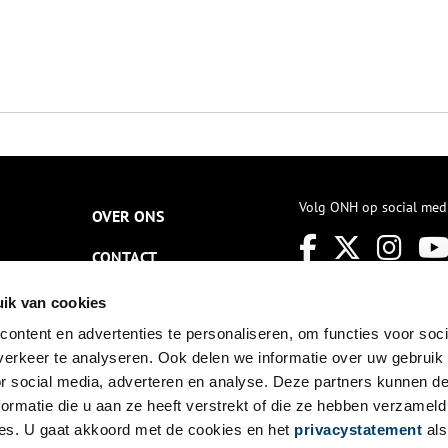
Volg ONH op social med
OVER ONS
CONTACT
NIEUWSBRIEF
ik van cookies
ontent en advertenties te personaliseren, om functies voor soci
DISCLAIMER
erkeer te analyseren. Ook delen we informatie over uw gebruik
PRIVACY
or social media, adverteren en analyse. Deze partners kunnen 
ormatie die u aan ze heeft verstrekt of die ze hebben verzameld
TOEGANKELIJKHEID
es. U gaat akkoord met de cookies en het
privacystatement
als