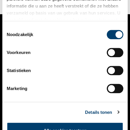
informatie die u aan ze heeft verstrekt of die ze hebben
verzameld op basis van uw gebruik van hun services. U
gaat akkoord met de cookies en het
privacystatement
als u onze website blijft gebruiken.
Toestemmingsselectie
VERHALEN
Noodzakelijk
NIEUWS
Voorkeuren
KALENDER
THEMA’S
Statistieken
ACTIVITEITEN
Marketing
VIDEO’S
OVER ONS
Details tonen
CONTACT