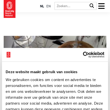
NL
EN
Deze website maakt gebruik van cookies
Het geheim van de diepe tijd…
We gebruiken cookies om content en advertenties te
De oude negende-eeuwse boomstobbe uit de collectie van het
Verwey Museum Haarlem, te zien in de historische
personaliseren, om functies voor social media te bieden
tentoonstelling ‘Allemaal Haarlemmers’, dient als uitgangspunt
en om ons websiteverkeer te analyseren. Ook delen we
voor ‘Het geheim van de diepe tijd…’, de tweede in de reeks
informatie over uw gebruik van onze site met onze
3 min
van drie transhistorische kunsttentoonstellingen ‘Laat los en
koester’. De tentoonstelling opent 3 mei en toont t/m 29
partners voor social media, adverteren en analyse. Deze
september de werken van Jeanne Aubert, Fabio Barile, Sjoerd
partners kunnen deze gegevens combineren met andere