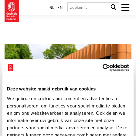
NL
EN
Deze website maakt gebruik van cookies
Filmprogramma in Cruquius Museum start met ‘Het beste
We gebruiken cookies om content en advertenties te
water ter wereld’
personaliseren, om functies voor social media te bieden
Met de Après Première’ van de documentaire ‘Het Beste water
ter wereld’ neemt Cruquius Museum de nieuwe filmzaal in het
en om ons websiteverkeer te analyseren. Ook delen we
museumpaviljoen in gebruik. Het filmprogramma bestaat in
informatie over uw gebruik van onze site met onze
totaal uit zeven korte films over de verschillende aspecten van
1 min
partners voor social media, adverteren en analyse. Deze
de watergeschiedenis van Haarlemmermeer. De nieuwste
aanwinst is de documentaire uit 2025 van Stichting Meerdoc
partners kunnen deze gegevens combineren met andere