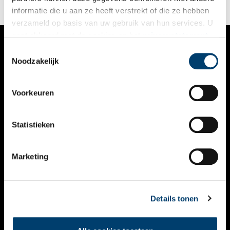
informatie die u aan ze heeft verstrekt of die ze hebben
verzameld op basis van uw gebruik van hun services. U
gaat akkoord met de cookies en het
privacystatement
als u onze website blijft gebruiken.
Toestemmingsselectie
VERHALEN
Noodzakelijk
NIEUWS
Voorkeuren
KALENDER
THEMA’S
Statistieken
ACTIVITEITEN
Marketing
VIDEO’S
OVER ONS
Details tonen
CONTACT