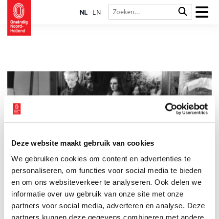
NL
EN
Deze website maakt gebruik van cookies
Namaak voor gevorderden
We gebruiken cookies om content en advertenties te
De vervalsingspraktijken van Han van Meegeren waren één
van de grootste kunstschandalen uit de Nederlandse
personaliseren, om functies voor social media te bieden
geschiedenis. Hoe ging hij te werk?
en om ons websiteverkeer te analyseren. Ook delen we
informatie over uw gebruik van onze site met onze
partners voor social media, adverteren en analyse. Deze
partners kunnen deze gegevens combineren met andere