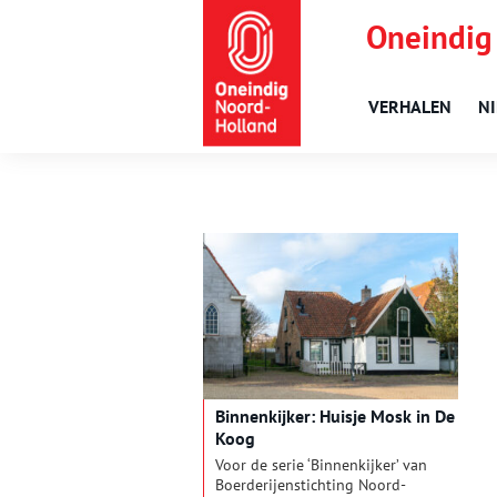
Oneindig
VERHALEN
N
Binnenkijker: Huisje Mosk in De
Koog
Voor de serie ‘Binnenkijker’ van
Boerderijenstichting Noord-