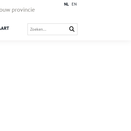
NL
EN
jouw provincie
AART