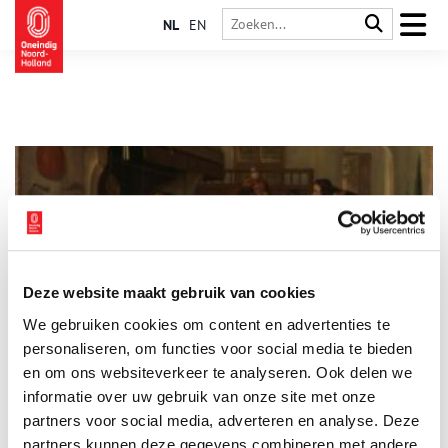
NL
EN
Deze website maakt gebruik van cookies
Heibel bij Herberg de Hulk
We gebruiken cookies om content en advertenties te
‘Siet daer, dat geef ik u’. Met die woorden smeet de dronkenlap
een bosje gras waarmee hij net z’n gat had afgeveegd naar
personaliseren, om functies voor social media te bieden
Weyntje Schouten, de keurige vrouw van de Amsterdamse
en om ons websiteverkeer te analyseren. Ook delen we
koopman Pieter Gerritsz Hooft. Het was op een zomeravond in
informatie over uw gebruik van onze site met onze
1639 en het gebeurde in de tuin van herberg De Hulk bij de
Gaasp.
partners voor social media, adverteren en analyse. Deze
partners kunnen deze gegevens combineren met andere