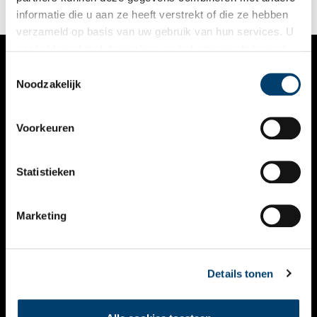
informatie die u aan ze heeft verstrekt of die ze hebben
verzameld op basis van uw gebruik van hun services. U
gaat akkoord met de cookies en het
privacystatement
als u onze website blijft gebruiken.
Toestemmingsselectie
VERHALEN
Noodzakelijk
NIEUWS
Voorkeuren
KALENDER
THEMA’S
Statistieken
ACTIVITEITEN
Marketing
VIDEO’S
OVER ONS
Details tonen
CONTACT