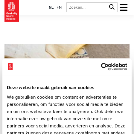
NL
EN
Deze website maakt gebruik van cookies
Stuk van de maand: uniek 15de-eeuws handschrift met
We gebruiken cookies om content en advertenties te
monsterachtige trekjes
personaliseren, om functies voor social media te bieden
Elke maand plaatst het Regionaal Archief Alkmaar een
bijzonder archiefstuk uit de collectie in de schijnwerpers. Deze
en om ons websiteverkeer te analyseren. Ook delen we
keer, speciaal voor Halloween: een bijzonder, monsterachtig
informatie over uw gebruik van onze site met onze
exemplaar van de “Cronyke van Holland” uit het archief van de
3 min
partners voor social media, adverteren en analyse. Deze
Familie Van Foreest. We kennen allemaal het monster van
Frankenstein: het door Victor Frankenstein gecreëerde wezen
partners kunnen deze gegevens combineren met andere