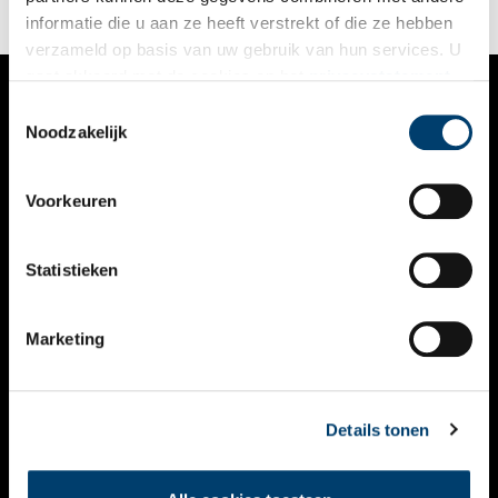
informatie die u aan ze heeft verstrekt of die ze hebben
verzameld op basis van uw gebruik van hun services. U
gaat akkoord met de cookies en het
privacystatement
als u onze website blijft gebruiken.
Toestemmingsselectie
VERHALEN
Noodzakelijk
NIEUWS
Voorkeuren
KALENDER
THEMA’S
Statistieken
ACTIVITEITEN
Marketing
VIDEO’S
OVER ONS
Details tonen
CONTACT