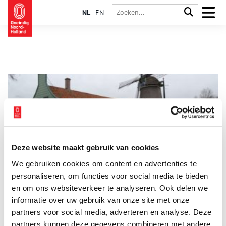
NL
EN
Deze website maakt gebruik van cookies
Hennepklopmolen De Paauw
We gebruiken cookies om content en advertenties te
De schuur naast ‘De Paauw’ is een provinciaal monument.
Ernaast staat een juweeltje: de enige hennepklopwindmolen
personaliseren, om functies voor social media te bieden
ter wereld. Vrijwilligers blazen hier een oud ambacht nieuw
en om ons websiteverkeer te analyseren. Ook delen we
leven in.
informatie over uw gebruik van onze site met onze
partners voor social media, adverteren en analyse. Deze
partners kunnen deze gegevens combineren met andere