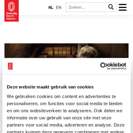
NL
EN
Deze website maakt gebruik van cookies
Land van Leeghwater, haringvissers en Betje
We gebruiken cookies om content en advertenties te
Dit is het land van Leeghwater. De Rijp, ooit centrum van de
haringvisserij. Van hier vertrokken walvisvaarders. Schippers
personaliseren, om functies voor social media te bieden
kwamen aan uit Baltische havens. De Rijp bruiste van het
en om ons websiteverkeer te analyseren. Ook delen we
leven. Met stank, stof en lawaai.
informatie over uw gebruik van onze site met onze
partners voor social media, adverteren en analyse. Deze
partners kunnen deze gegevens combineren met andere