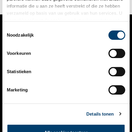
informatie die u aan ze heeft verstrekt of die ze hebben
verzameld op basis van uw gebruik van hun services. U
gaat akkoord met de cookies en het
privacystatement
als u onze website blijft gebruiken.
Toestemmingsselectie
VERHALEN
Noodzakelijk
NIEUWS
Voorkeuren
KALENDER
THEMA’S
Statistieken
ACTIVITEITEN
Marketing
VIDEO’S
OVER ONS
Details tonen
CONTACT