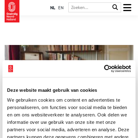
NL
EN
Deze website maakt gebruik van cookies
In Huis Sloëtjes stap je de jaren vijftig binnen
We gebruiken cookies om content en advertenties te
In Huis Sloëtjes vind je geen marmeren vloeren, gouden
ornamenten en kostbare schilderijen. Eigenlijk is alles er
personaliseren, om functies voor social media te bieden
doodgewoon. Maar dat maakt dit museumhuis van Hendrick de
en om ons websiteverkeer te analyseren. Ook delen we
Keyser Monumenten juist zo bijzonder: het is een tijdcapsule
informatie over uw gebruik van onze site met onze
naar het dagelijks leven in de jaren vijftig. Werkelijk alles is
bewaard gebleven, van de trouwkleding tot de bonnetjes.
partners voor social media, adverteren en analyse. Deze
Hierdoor is een bezoekje aan Hilversums nieuwste museum
partners kunnen deze gegevens combineren met andere