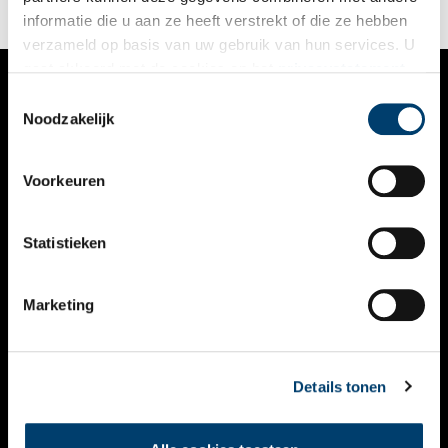
een feest der herkenning.
informatie die u aan ze heeft verstrekt of die ze hebben
verzameld op basis van uw gebruik van hun services. U
gaat akkoord met de cookies en het
privacystatement
als u onze website blijft gebruiken.
Toestemmingsselectie
VERHALEN
Noodzakelijk
NIEUWS
Voorkeuren
KALENDER
THEMA’S
Statistieken
ACTIVITEITEN
Marketing
VIDEO’S
OVER ONS
Details tonen
CONTACT