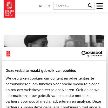
NL
EN
Deze website maakt gebruik van cookies
Alkmaar in beeld – door de lens van toen en nu
We gebruiken cookies om content en advertenties te
Op 10 december opent Stedelijk Museum Alkmaar de
tentoonstelling Alkmaar in Beeld – door de lens van toen en
personaliseren, om functies voor social media te bieden
nu. Iconische zwart-witfoto’s van de gerenommeerde
en om ons websiteverkeer te analyseren. Ook delen we
fotografen Maria Austria, Eva Besnyö, Henk Jonker en Ad
informatie over uw gebruik van onze site met onze
2 min
Windig uit de jaren vijftig worden voor het eerst sinds hun
ontstaan tentoongesteld. Daarnaast presenteert het museum
partners voor social media, adverteren en analyse. Deze
nieuw werk van de hedendaagse fotograaf Jonne Lucia. Zij
partners kunnen deze gegevens combineren met andere