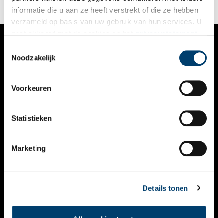
informatie die u aan ze heeft verstrekt of die ze hebben
verzameld op basis van uw gebruik van hun services. U
gaat akkoord met de cookies en het
privacystatement
als u onze website blijft gebruiken.
Toestemmingsselectie
VERHALEN
Noodzakelijk
NIEUWS
Voorkeuren
KALENDER
THEMA’S
Statistieken
ACTIVITEITEN
Marketing
VIDEO’S
OVER ONS
Details tonen
CONTACT