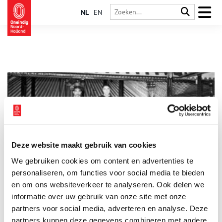
NL
EN
Deze website maakt gebruik van cookies
Royals in de schoolbanken: hoe een Javaanse kroonprins
We gebruiken cookies om content en advertenties te
op het lyceum in Haarlem belandde
personaliseren, om functies voor social media te bieden
Waar kom je tegenwoordig nog een prins in het wild tegen? In
de jaren 1930 was het antwoord: op het Gemeentelijk Lyceum
en om ons websiteverkeer te analyseren. Ook delen we
in Haarlem. Daar ging kroonprins Dorodjatun van Yogyakarta
informatie over uw gebruik van onze site met onze
naar de middelbare school. Haarlemmers kenden hem als
partners voor social media, adverteren en analyse. Deze
‘Sultan Henkie’.
partners kunnen deze gegevens combineren met andere