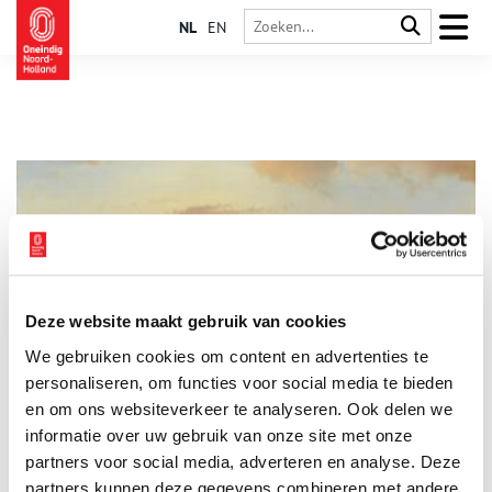
NL
EN
Deze website maakt gebruik van cookies
De 5 mooiste winterlandschappen
We gebruiken cookies om content en advertenties te
Zodra het water dichtvriest en het licht over het ijs strijkt,
ontstaat een wereld die kunstenaars al eeuwenlang fascineert.
personaliseren, om functies voor social media te bieden
Van druk ijsvermaak vol schaatsers tot verstilde vaarten:
en om ons websiteverkeer te analyseren. Ook delen we
Nederlandse schilders en tekenaars wisten als geen ander hoe
informatie over uw gebruik van onze site met onze
ze de winter moesten vastleggen. Vijf winterlandschappen
nemen je mee het ijs op: elk in een andere stijl, maar allemaal
partners voor social media, adverteren en analyse. Deze
even betoverend.
partners kunnen deze gegevens combineren met andere