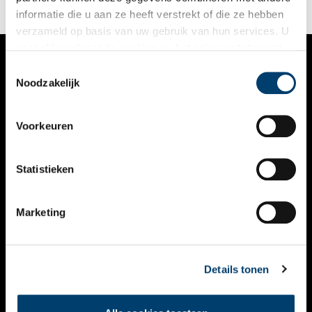
informatie die u aan ze heeft verstrekt of die ze hebben
verzameld op basis van uw gebruik van hun services. U
gaat akkoord met de cookies en het
privacystatement
als u onze website blijft gebruiken.
Toestemmingsselectie
VERHALEN
Noodzakelijk
NIEUWS
Voorkeuren
KALENDER
THEMA’S
Statistieken
ACTIVITEITEN
Marketing
VIDEO’S
OVER ONS
Details tonen
CONTACT