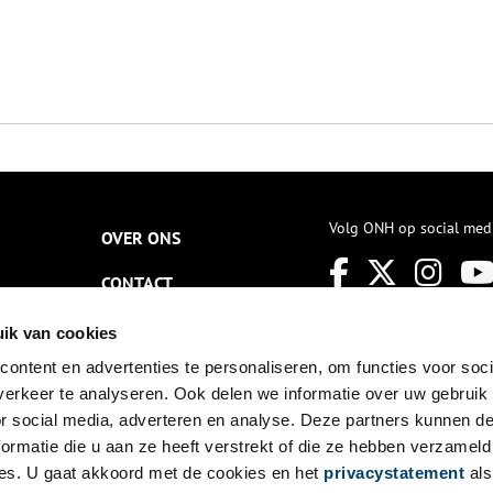
Volg ONH op social med
OVER ONS
CONTACT
NIEUWSBRIEF
ik van cookies
ontent en advertenties te personaliseren, om functies voor soci
DISCLAIMER
erkeer te analyseren. Ook delen we informatie over uw gebruik
PRIVACY
or social media, adverteren en analyse. Deze partners kunnen 
ormatie die u aan ze heeft verstrekt of die ze hebben verzameld
TOEGANKELIJKHEID
es. U gaat akkoord met de cookies en het
privacystatement
als