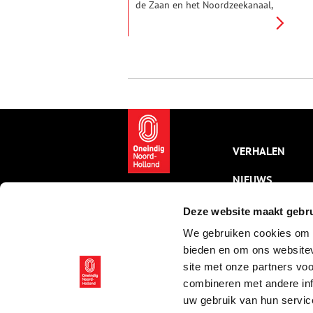
de Zaan en het Noordzeekanaal,
ligt een afgesloten enclave van
ongeveer veertig hectare met
een bijzondere geschiedenis. Dit
zogenoemde Hembrugterrein
was ooit het epicentrum van de
Nederlandse wapenindustrie.
VERHALEN
NIEUWS
KALENDER
Deze website maakt gebru
We gebruiken cookies om c
THEMA’S
bieden en om ons websitev
ACTIVITEITEN
site met onze partners vo
combineren met andere inf
VIDEO’S
uw gebruik van hun servic