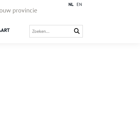
NL
EN
jouw provincie
AART