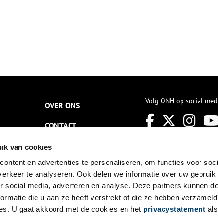
Volg ONH op social med
OVER ONS
CONTACT
NIEUWSBRIEF
ik van cookies
ontent en advertenties te personaliseren, om functies voor soci
DISCLAIMER
erkeer te analyseren. Ook delen we informatie over uw gebruik
PRIVACY
or social media, adverteren en analyse. Deze partners kunnen 
ormatie die u aan ze heeft verstrekt of die ze hebben verzameld
TOEGANKELIJKHEID
es. U gaat akkoord met de cookies en het
privacystatement
als