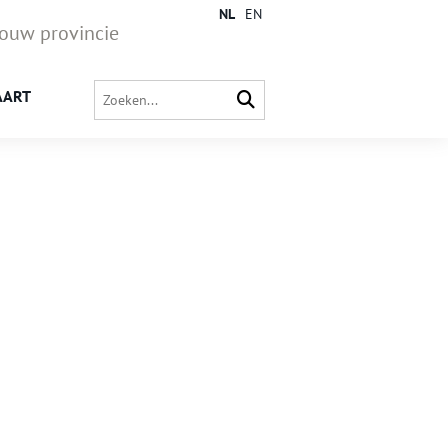
NL
EN
jouw provincie
AART