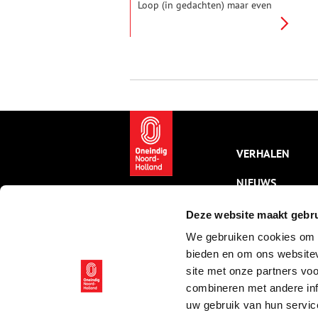
Loop (in gedachten) maar even
mee langs de Hoofdvaart en
verbaas je over wat er te zien is.
Hier, op de bodem van het
droog gepompte
Haarlemmermeer, stichtten de
pioniers een dorpje. Op het
kruispunt van twee vaarten.
Kruisdorp heette het. Het
Hoofddorp van nu met
monumentale panden.
VERHALEN
NIEUWS
KALENDER
Deze website maakt gebru
We gebruiken cookies om c
THEMA’S
bieden en om ons websitev
ACTIVITEITEN
site met onze partners vo
combineren met andere inf
VIDEO’S
uw gebruik van hun servic