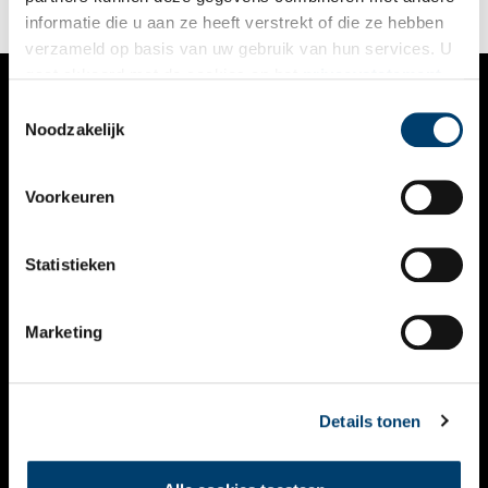
unieke kunstwerk van dichtbij te bekijken!
informatie die u aan ze heeft verstrekt of die ze hebben
verzameld op basis van uw gebruik van hun services. U
gaat akkoord met de cookies en het
privacystatement
als u onze website blijft gebruiken.
Toestemmingsselectie
VERHALEN
Noodzakelijk
NIEUWS
Voorkeuren
KALENDER
THEMA’S
Statistieken
ACTIVITEITEN
Marketing
VIDEO’S
OVER ONS
Details tonen
CONTACT