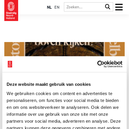
NL
EN
Deze website maakt gebruik van cookies
Hemelbestormers in Grote Kerk Naarden
We gebruiken cookies om content en advertenties te
Grote Kerk Naarden herbergt een unieke kunstschat: het
beschilderde tongewelf uit 1518. Om de Sixtijnse Kapel van
personaliseren, om functies voor social media te bieden
het Noorden te behouden wordt het tongewelf vanaf
en om ons websiteverkeer te analyseren. Ook delen we
september 2024 gerestaureerd. Tijdens de restauratie doet de
informatie over uw gebruik van onze site met onze
1 min
unieke kans zich voor om oog in oog te staan met de
schilderingen. Met een trap ‘bestorm’ de de geschilderde hemel
partners voor social media, adverteren en analyse. Deze
van Grote Kerk Naarden. Grijp nu dus nog je kans om dit
partners kunnen deze gegevens combineren met andere