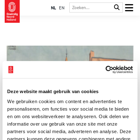
NL
EN
Deze website maakt gebruik van cookies
Hoe het Spaarndammerplantsoen wereldwijde roem
We gebruiken cookies om content en advertenties te
vergaarde
personaliseren, om functies voor social media te bieden
Arbeiderspaleizen werden ze genoemd, de sierlijke en
kleurrijke woonblokken die architect en kunstenaar Michel de
en om ons websiteverkeer te analyseren. Ook delen we
Klerk (1884-1923) ontwierp voor het Amsterdamse
informatie over uw gebruik van onze site met onze
Spaarndammerplantsoen (Het Schip) en De Dageraad in De
partners voor social media, adverteren en analyse. Deze
Pijp.
partners kunnen deze gegevens combineren met andere