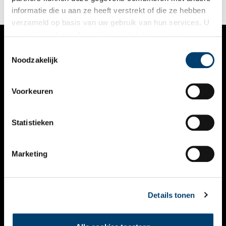
informatie die u aan ze heeft verstrekt of die ze hebben
verzameld op basis van uw gebruik van hun services. U
gaat akkoord met de cookies en het
privacystatement
als u onze website blijft gebruiken.
Toestemmingsselectie
VERHALEN
Noodzakelijk
NIEUWS
Voorkeuren
KALENDER
THEMA’S
Statistieken
ACTIVITEITEN
Marketing
VIDEO’S
OVER ONS
Details tonen
CONTACT