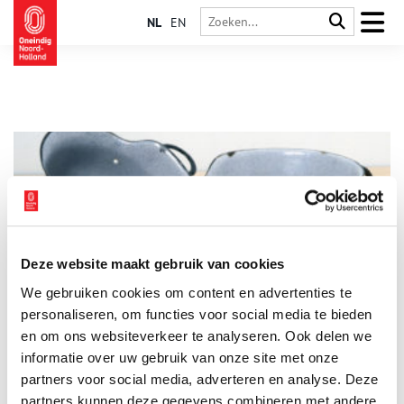
NL
EN
Deze website maakt gebruik van cookies
Objecten uit de oorlog: dagelijks leven
We gebruiken cookies om content en advertenties te
In het kader van 75 jaar bevrijding geeft Oneindig Noord-
Holland dit voorjaar een overzicht van de meest
personaliseren, om functies voor social media te bieden
spraakmakende oorlogsobjecten uit Noord-Hollandse
en om ons websiteverkeer te analyseren. Ook delen we
collecties. De voorwerpen hebben elke maand een ander
informatie over uw gebruik van onze site met onze
thema. Van papieren kleding tot hergebruikte legerhelmen,
deze maand staat het dagelijks leven centraal.
partners voor social media, adverteren en analyse. Deze
partners kunnen deze gegevens combineren met andere