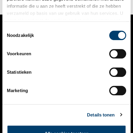
informatie die u aan ze heeft verstrekt of die ze hebben
verzameld op basis van uw gebruik van hun services. U
gaat akkoord met de cookies en het
privacystatement
als u onze website blijft gebruiken.
Toestemmingsselectie
VERHALEN
Noodzakelijk
NIEUWS
Voorkeuren
KALENDER
THEMA’S
Statistieken
ACTIVITEITEN
Marketing
VIDEO’S
OVER ONS
Details tonen
CONTACT