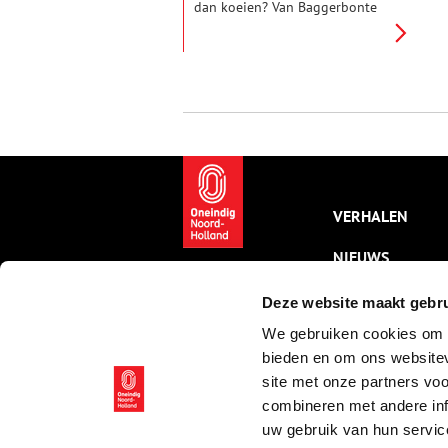
dan koeien? Van Baggerbonte
tot Witrik, van Friese Roodbont
tot Heidekoe. Wie ze allemaal
bij elkaar wil zien, kan terecht
in het Rundveemuseum in het
Westfriese Aartswoud.
VERHALEN
NIEUWS
KALENDER
Deze website maakt gebru
We gebruiken cookies om c
THEMA’S
bieden en om ons websitev
ACTIVITEITEN
site met onze partners vo
combineren met andere inf
VIDEO’S
uw gebruik van hun servic