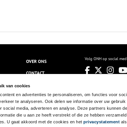
Volg ONH op social med
OVER ONS
CONTACT
NIEUWSBRIEF
ik van cookies
ontent en advertenties te personaliseren, om functies voor soci
DISCLAIMER
erkeer te analyseren. Ook delen we informatie over uw gebruik
PRIVACY
or social media, adverteren en analyse. Deze partners kunnen 
ormatie die u aan ze heeft verstrekt of die ze hebben verzameld
TOEGANKELIJKHEID
es. U gaat akkoord met de cookies en het
privacystatement
als