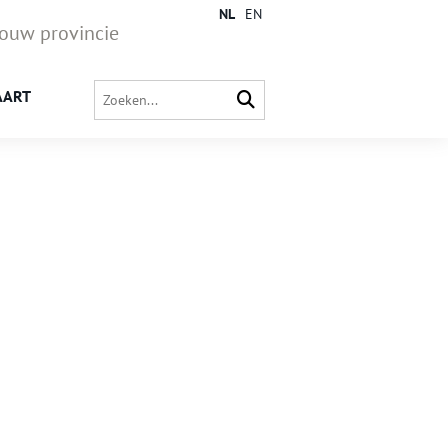
NL
EN
jouw provincie
AART