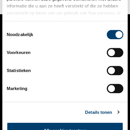
informatie die u aan ze heeft verstrekt of die ze hebben
verzameld op basis van uw gebruik van hun services. U
gaat akkoord met de cookies en het
privacystatement
als u onze website blijft gebruiken.
Toestemmingsselectie
VERHALEN
Noodzakelijk
NIEUWS
Voorkeuren
KALENDER
THEMA’S
Statistieken
ACTIVITEITEN
Marketing
VIDEO’S
OVER ONS
Details tonen
CONTACT