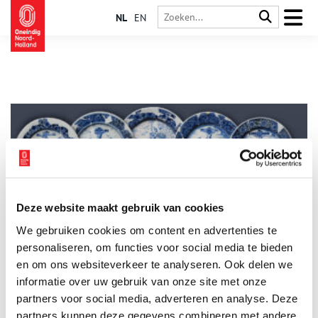
NL
EN
Deze website maakt gebruik van cookies
Verborgen borden in 17e-eeuws Enkhuizen
We gebruiken cookies om content en advertenties te
Op Witte Donderdag presenteert Archeologie West-Friesland
een bijzondere vondst. In een waterput achter een oude stolp
personaliseren, om functies voor social media te bieden
werden in 2018 vijf bijzondere Bijbelse borden gevonden. De
en om ons websiteverkeer te analyseren. Ook delen we
borden geven de identiteit van de bewoners prijs, een
informatie over uw gebruik van onze site met onze
identiteit die in het 17e-eeuwse Enkhuizen beter
binnenskamers kon blijven.
partners voor social media, adverteren en analyse. Deze
partners kunnen deze gegevens combineren met andere