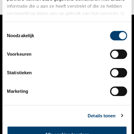
informatie die u aan ze heeft verstrekt of die ze hebben
verzameld op basis van uw gebruik van hun services. U
gaat akkoord met de cookies en het
privacystatement
als u onze website blijft gebruiken.
Toestemmingsselectie
VERHALEN
Noodzakelijk
NIEUWS
Voorkeuren
KALENDER
THEMA’S
Statistieken
ACTIVITEITEN
Marketing
VIDEO’S
OVER ONS
Details tonen
CONTACT