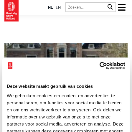
NL
EN
Deze website maakt gebruik van cookies
Dwalen naar de monding van de Amstel
We gebruiken cookies om content en advertenties te
Is Amsterdam met zijn 750 jaar tolprivilege eigenlijk oud? In
de schaduw van de hoofdstad ligt het oudere dorp Diemen.
personaliseren, om functies voor social media te bieden
Hier landden begin elfde eeuw vermoedelijk de pioniers van
en om ons websiteverkeer te analyseren. Ook delen we
Amstelland. Van Diemen dwalen we door de tijd naar de
informatie over uw gebruik van onze site met onze
monding van de Amstel. Ga mee, net als Napoleon door de
Muiderpoort.
partners voor social media, adverteren en analyse. Deze
partners kunnen deze gegevens combineren met andere