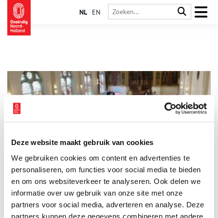
NL
EN
Deze website maakt gebruik van cookies
Bezoek op 4 mei Open Joodse Huizen in Haarlem
We gebruiken cookies om content en advertenties te
Ook dit jaar wordt op 4 mei in Haarlem Open Joodse Huizen |
Huizen van Verzet georganiseerd. Stadsherstel Amsterdam stelt
personaliseren, om functies voor social media te bieden
het Joodse Gemeentegebouw open ter bezichtiging voor
en om ons websiteverkeer te analyseren. Ook delen we
aanvang van de restauratie. Stichting Joods Gemeentegebouw
informatie over uw gebruik van onze site met onze
3 min
Haarlem verzorgt die dag tweemaal een
herdenkingsprogramma rond het gezin Zilversmit. In de kapel
partners voor social media, adverteren en analyse. Deze
van het Rosenstock-Huessy Huis, waarvan Stadsherstel
partners kunnen deze gegevens combineren met andere