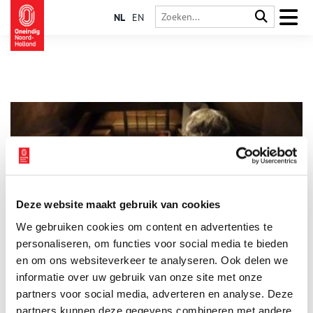
NL
EN
Deze website maakt gebruik van cookies
Land van Leeghwater, haringvissers en Betje
We gebruiken cookies om content en advertenties te
Dit is het land van Leeghwater. De Rijp, ooit centrum van de
haringvisserij. Van hier vertrokken walvisvaarders. Schippers
personaliseren, om functies voor social media te bieden
kwamen aan uit Baltische havens. De Rijp bruiste van het
en om ons websiteverkeer te analyseren. Ook delen we
leven. Met stank, stof en lawaai.
informatie over uw gebruik van onze site met onze
partners voor social media, adverteren en analyse. Deze
partners kunnen deze gegevens combineren met andere