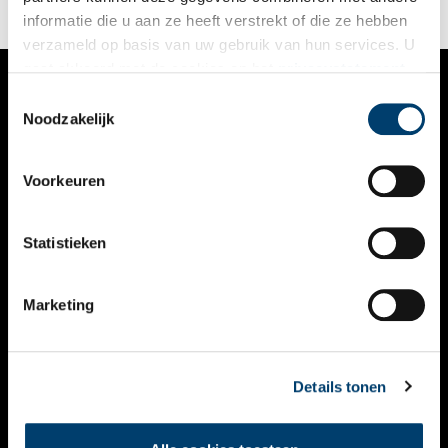
informatie die u aan ze heeft verstrekt of die ze hebben
verzameld op basis van uw gebruik van hun services. U
gaat akkoord met de cookies en het
privacystatement
als u onze website blijft gebruiken.
Toestemmingsselectie
VERHALEN
Noodzakelijk
NIEUWS
Voorkeuren
KALENDER
THEMA’S
Statistieken
ACTIVITEITEN
Marketing
VIDEO’S
OVER ONS
Details tonen
CONTACT