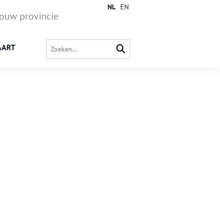
NL
EN
jouw provincie
AART