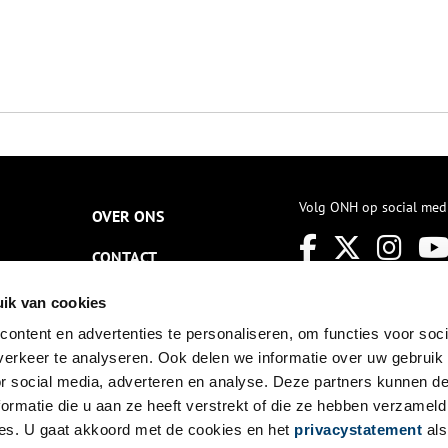
Volg ONH op social med
OVER ONS
CONTACT
NIEUWSBRIEF
ik van cookies
ontent en advertenties te personaliseren, om functies voor soci
DISCLAIMER
erkeer te analyseren. Ook delen we informatie over uw gebruik
PRIVACY
or social media, adverteren en analyse. Deze partners kunnen 
ormatie die u aan ze heeft verstrekt of die ze hebben verzameld
TOEGANKELIJKHEID
es. U gaat akkoord met de cookies en het
privacystatement
als