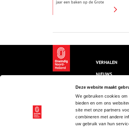
jaar een baken op de Grote
markt van Haarlem. Hier haal je
dagverse haring, gesneden in
stukjes. Jos Lijnzaat vertelt
vanuit de kraam het verhaal van
zijn vishandel.
VERHALEN
NIEUWS
KALENDER
Deze website maakt gebru
We gebruiken cookies om c
THEMA’S
bieden en om ons websitev
ACTIVITEITEN
site met onze partners vo
combineren met andere inf
VIDEO’S
uw gebruik van hun servic