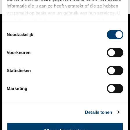
informatie die u aan ze heeft verstrekt of die ze hebben
verzameld op basis van uw gebruik van hun services. U
gaat akkoord met de cookies en het
privacystatement
als u onze website blijft gebruiken.
Toestemmingsselectie
VERHALEN
Noodzakelijk
NIEUWS
Voorkeuren
KALENDER
THEMA’S
Statistieken
ACTIVITEITEN
Marketing
VIDEO’S
OVER ONS
Details tonen
CONTACT