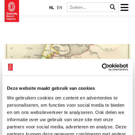
NL
EN
Deze website maakt gebruik van cookies
Van Viking tot Graaf van Holland
We gebruiken cookies om content en advertenties te
Machtsschommelingen, conflicten en versplinterde, kleine
vorstendommen kenmerkten West-Europa rond de negende –
personaliseren, om functies voor social media te bieden
en tiende eeuw. Ook de Lage Landen hoorden hierbij. Hoewel
en om ons websiteverkeer te analyseren. Ook delen we
het graafschap Holland in deze periode nog niet bestond, werd
informatie over uw gebruik van onze site met onze
het fundament wel gelegd door een zekere Gerulf, een
vertrouweling van de Deense heerser Godfried …
partners voor social media, adverteren en analyse. Deze
partners kunnen deze gegevens combineren met andere